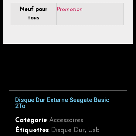
Neuf pour
Promotion
tous
Disque Dur Externe Seagate Basic
2To
Catégorie
Accessoires
Étiquettes
Disque Dur
,
Usb