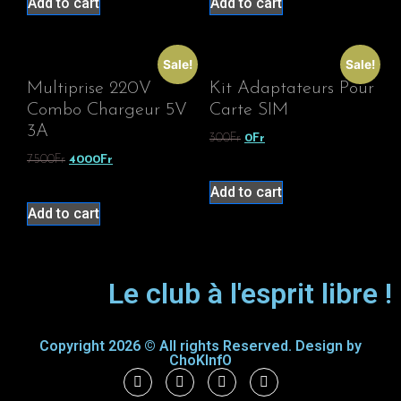
Add to cart
Add to cart
Sale!
Sale!
Multiprise 220V
Kit Adaptateurs Pour
Combo Chargeur 5V
Carte SIM
3A
300
Fr
0
Fr
7500
Fr
4000
Fr
Add to cart
Add to cart
Le club à l'esprit libre !
Copyright 2026 © All rights Reserved. Design by
ChoKInfO