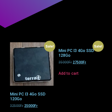
Sale!
Sale!
Mini PC I3 4Go SSD
128Go
35000
Fr
27500
Fr
Add to cart
Mini PC I3 4Go SSD
120Go
32500
Fr
25000
Fr