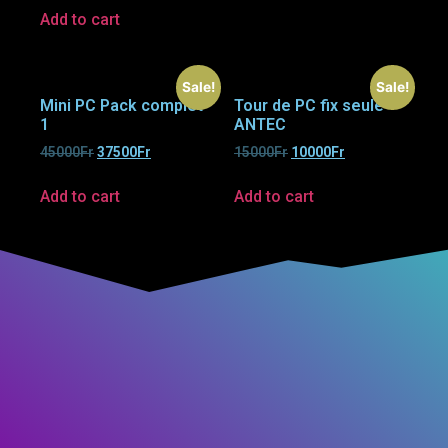
Add to cart
Sale!
Sale!
Mini PC Pack complet
Tour de PC fix seule
1
ANTEC
45000
Fr
37500
Fr
15000
Fr
10000
Fr
Add to cart
Add to cart